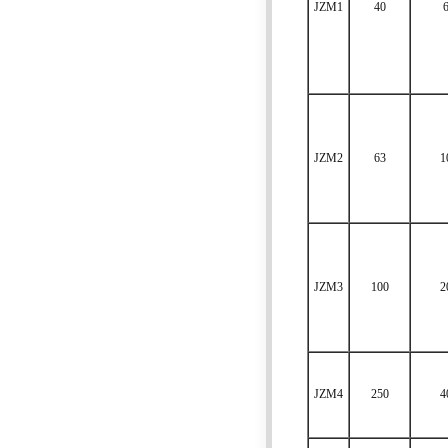
JZM1
40
JZM2
63
1
JZM3
100
2
JZM4
250
4