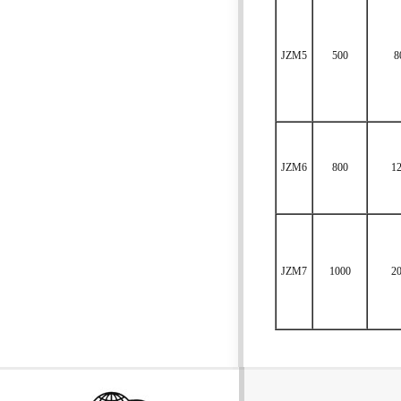
JZM5
500
8
JZM6
800
1
JZM7
1000
2